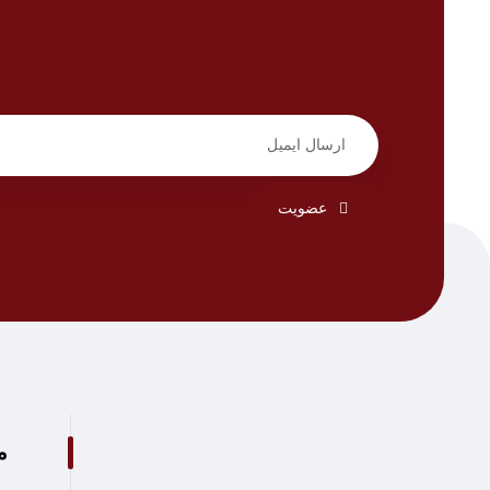
عضویت
م