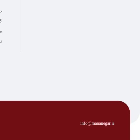
ص
کت
م
د
info@mananegar.ir