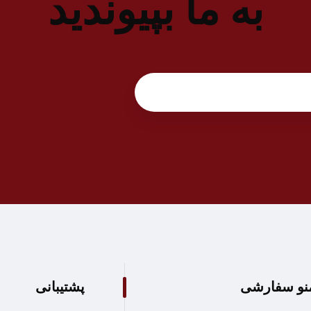
به ما بپیوندید
نو سفارشی
پشتیبانی