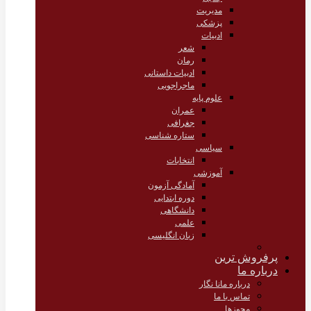
مدیریت
پزشکی
ادبیات
شعر
رمان
ادبیات داستانی
ماجراجویی
علوم پایه
عمران
جغرافی
ستاره شناسی
سیاسی
انتخابات
آموزشی
آمادگی آزمون
دوره ابتدایی
دانشگاهی
علمی
زبان انگلیسی
پرفروش ترین
درباره ما
درباره مانا نگار
تماس با ما
مجوزها