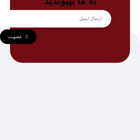
به ما بپیوندید
عضویت