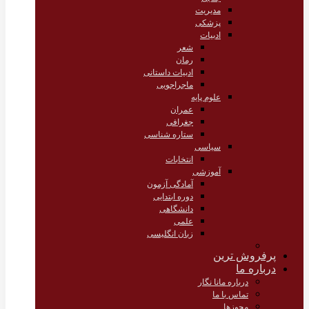
مدیریت
پزشکی
ادبیات
شعر
رمان
ادبیات داستانی
ماجراجویی
علوم پایه
عمران
جغرافی
ستاره شناسی
سیاسی
انتخابات
آموزشی
آمادگی آزمون
دوره ابتدایی
دانشگاهی
علمی
زبان انگلیسی
پرفروش ترین
درباره ما
درباره مانا نگار
تماس با ما
مجوزها