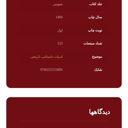
جلد کتاب
شومیز
سال چاپ
1404
نوبت چاپ
اول
تعداد صفحات
153
موضوع
ادبیات داستانی
,
تاریخی
شابک
9786225153004
دیدگاهها