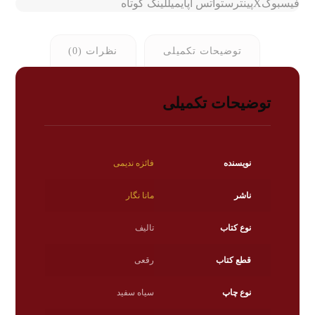
فیسبوک
X
پینترست
واتس اپ
ایمیل
لینک کوتاه
توضیحات تکمیلی
نظرات (0)
توضیحات تکمیلی
نویسنده
فائزه ندیمی
ناشر
مانا نگار
نوع کتاب
تالیف
قطع کتاب
رقعی
نوع چاپ
سیاه سفید