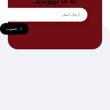
به ما بپیوندید
عضویت