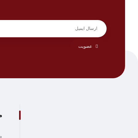
عضویت
م
ص