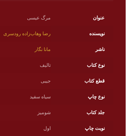
عنوان
مرگ عیسی
نویسنده
رضا وهاب‌زاده رودسری
ناشر
مانا نگار
نوع کتاب
تالیف
قطع کتاب
جیبی
نوع چاپ
سیاه سفید
جلد کتاب
شومیز
نوبت چاپ
اول