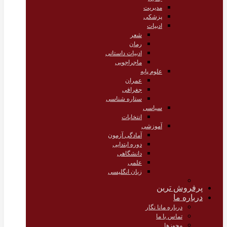
مدیریت
پزشکی
ادبیات
شعر
رمان
ادبیات داستانی
ماجراجویی
علوم پایه
عمران
جغرافی
ستاره شناسی
سیاسی
انتخابات
آموزشی
آمادگی آزمون
دوره ابتدایی
دانشگاهی
علمی
زبان انگلیسی
پرفروش ترین
درباره ما
درباره مانا نگار
تماس با ما
مجوزها