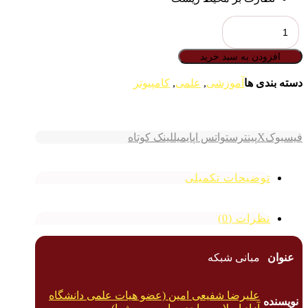
مبانی
شبکه
(برای
افزودن به سبد خرید
دانشجویان
کاردانی
دسته بندی ها
آموزشی
,
علمی
,
کامپیوتر
و
کارشناسی)
عدد
فیسبوک
X
پینترست
واتس اپ
ایمیل
لینک کوتاه
توضیحات تکمیلی
نظرات (0)
عنوان
مبانی شبکه
علیرضا شفیعی امین (عضو هیات علمی دانشگاه
نویسنده