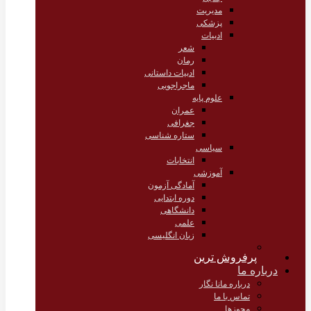
مدیریت
پزشکی
ادبیات
شعر
رمان
ادبیات داستانی
ماجراجویی
علوم پایه
عمران
جغرافی
ستاره شناسی
سیاسی
انتخابات
آموزشی
آمادگی آزمون
دوره ابتدایی
دانشگاهی
علمی
زبان انگلیسی
پرفروش ترین
درباره ما
درباره مانا نگار
تماس با ما
مجوزها