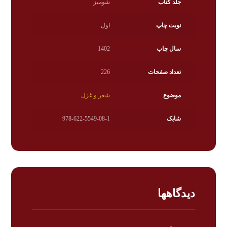
جلد کتاب
شومیز
نوبت چاپ
اول
سال چاپ
1402
تعداد صفحات
226
موضوع
شعر و غزل
شابک
978-622-5549-08-1
دیدگاهها