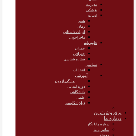
مدیریت
پزشکی
ادبیات
شعر
رمان
ادبیات داستانی
ماجراجویی
علوم پایه
عمران
جغرافی
ستاره شناسی
سیاسی
انتخابات
آموزشی
آمادگی آزمون
دوره ابتدایی
دانشگاهی
علمی
زبان انگلیسی
پرفروش ترین
درباره ما
درباره مانا نگار
تماس با ما
مجوزها