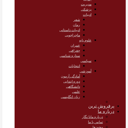
مدیریت
پزشکی
ادبیات
شعر
رمان
ادبیات داستانی
ماجراجویی
علوم پایه
عمران
جغرافی
ستاره شناسی
سیاسی
انتخابات
آموزشی
آمادگی آزمون
دوره ابتدایی
دانشگاهی
علمی
زبان انگلیسی
پرفروش ترین
درباره ما
درباره مانا نگار
تماس با ما
مجوزها